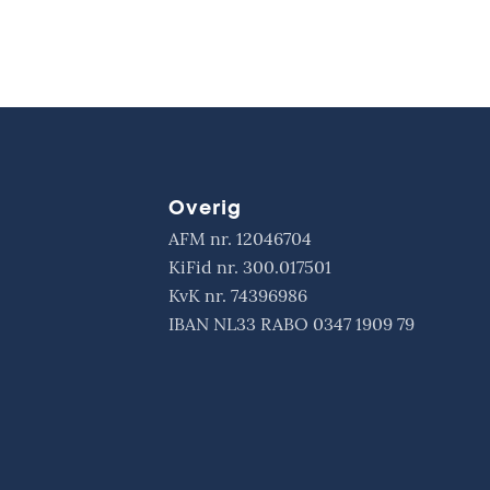
Overig
AFM nr. 12046
704
KiFid nr. 300.017
501
KvK nr. 74396
986
IBAN NL33 RABO 0347
1909 79