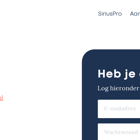
SiriusPro
Aan
Heb je
Log hieronder
nl
Email
Wachtwoord