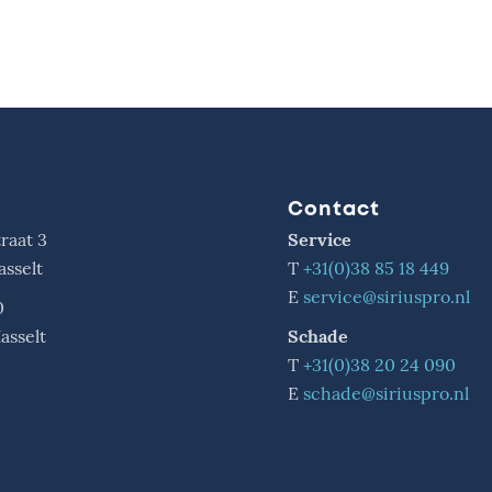
Contact
raat 3
Service
asselt
T
+31(0)38 85 18 449
E
service@siriuspro.nl
0
asselt
Schade
T
+31(0)38 20 24 090
E
schade@siriuspro.nl