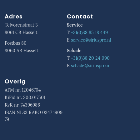
Adres
Contact
Telvorenstraat 3
Service
8061 CB Hasselt
T
+31(0)38 85 18 449
E
service@siriuspro.nl
Postbus 80
8060 AB Hasselt
Schade
T
+31(0)38 20 24 090
E
schade@siriuspro.nl
Overig
AFM nr. 12046
704
KiFid nr. 300.017
501
KvK nr. 74396
986
IBAN NL33 RABO 0347
1909
79